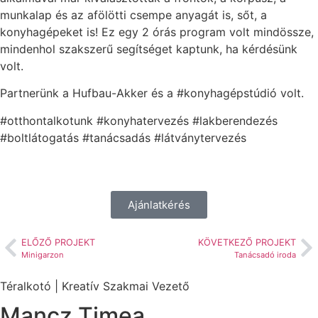
munkalap és az afölötti csempe anyagát is, sőt, a
konyhagépeket is! Ez egy 2 órás program volt mindössze,
mindenhol szakszerű segítséget kaptunk, ha kérdésünk
volt.
Partnerünk a Hufbau-Akker és a #konyhagépstúdió volt.
#otthontalkotunk #konyhatervezés #lakberendezés
#boltlátogatás #tanácsadás #látványtervezés
Ajánlatkérés
ELŐZŐ PROJEKT
KÖVETKEZŐ PROJEKT
Minigarzon
Tanácsadó iroda
Téralkotó | Kreatív Szakmai Vezető
Mancz Timea