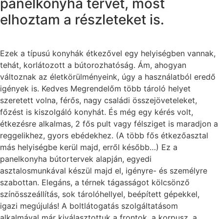
panelkonyha tervet, most
elhoztam a részleteket is.
Ezek a típusú konyhák étkezővel egy helyiségben vannak,
tehát, korlátozott a bútorozhatóság. Ám, ahogyan
változnak az életkörülményeink, úgy a használatból eredő
igények is. Kedves Megrendelőm több tároló helyet
szeretett volna, férős, nagy családi összejöveteleket,
főzést is kiszolgáló konyhát. És még egy kérés volt,
étkezésre alkalmas, 2 fős pult vagy félsziget is maradjon a
reggelikhez, gyors ebédekhez. (A több fős étkezőasztal
más helyiségbe kerül majd, erről később…) Ez a
panelkonyha bútortervek alapján, egyedi
asztalosmunkával készül majd el, igényre- és személyre
szabottan. Elegáns, a térnek tágasságot kölcsönző
színösszeállítás, sok tárolóhellyel, beépített gépekkel,
igazi megújulás! A boltlátogatás szolgáltatásom
alkalmával már kiválasztottuk a frontok, a korpusz, a