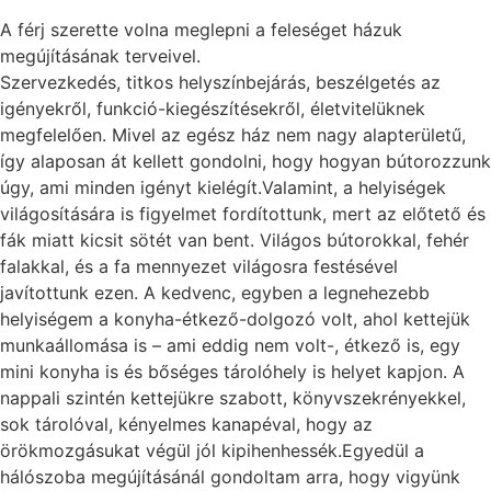
A férj szerette volna meglepni a feleséget házuk
megújításának terveivel.
Szervezkedés, titkos helyszínbejárás, beszélgetés az
igényekről, funkció-kiegészítésekről, életvitelüknek
megfelelően. Mivel az egész ház nem nagy alapterületű,
így alaposan át kellett gondolni, hogy hogyan bútorozzunk
úgy, ami minden igényt kielégít.Valamint, a helyiségek
világosítására is figyelmet fordítottunk, mert az előtető és
fák miatt kicsit sötét van bent. Világos bútorokkal, fehér
falakkal, és a fa mennyezet világosra festésével
javítottunk ezen. A kedvenc, egyben a legnehezebb
helyiségem a konyha-étkező-dolgozó volt, ahol kettejük
munkaállomása is – ami eddig nem volt-, étkező is, egy
mini konyha is és bőséges tárolóhely is helyet kapjon. A
nappali szintén kettejükre szabott, könyvszekrényekkel,
sok tárolóval, kényelmes kanapéval, hogy az
örökmozgásukat végül jól kipihenhessék.Egyedül a
hálószoba megújításánál gondoltam arra, hogy vigyünk